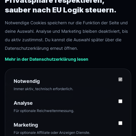
Privatsphäre respektieren,
•
microSD oder SSD
sauber nach EU Logik steuern.
•
Netzwerkzugriff
Notwendige Cookies speichern nur die Funktion der Seite und
deine Auswahl. Analyse und Marketing bleiben deaktiviert, bis
du aktiv zustimmst. Du kannst die Auswahl später über die
Datenschutzerklärung erneut öffnen.
Mehr in der Datenschutzerklärung lesen
Notwendig
Root
Level
Immer aktiv, technisch erforderlich.
Deutschsprachiger Tech-Hub für Server, Homelab, Linux,
Windows, Netzwerk und Selfhosting.
Analyse
Für optionale Reichweitenmessung.
Tutorials
Lernpfade
Marketing
Tools
Für optionale Affiliate oder Anzeigen Dienste.