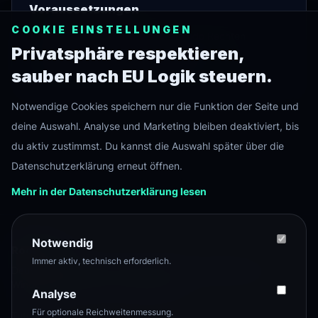
Voraussetzungen
COOKIE EINSTELLUNGEN
•
Root Zugriff oder Benutzer mit sudo Rechten
Privatsphäre respektieren,
•
Aktuelles Backup oder Testsystem
sauber nach EU Logik steuern.
•
SSH Zugriff und grundlegende Linux Kenntnisse
Notwendige Cookies speichern nur die Funktion der Seite und
deine Auswahl. Analyse und Marketing bleiben deaktiviert, bis
du aktiv zustimmst. Du kannst die Auswahl später über die
Datenschutzerklärung erneut öffnen.
Mehr in der Datenschutzerklärung lesen
Notwendig
Root
Level
Immer aktiv, technisch erforderlich.
Deutschsprachiger Tech-Hub für Server, Homelab, Linux,
Windows, Netzwerk und Selfhosting.
Analyse
Für optionale Reichweitenmessung.
Tutorials