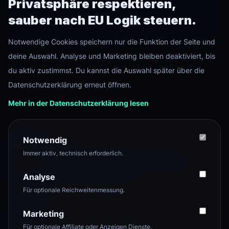
Privatsphäre respektieren,
•
Aktuelles Backup oder Testsystem
sauber nach EU Logik steuern.
•
SSH Zugriff und grundlegende Linux Kenntnisse
Notwendige Cookies speichern nur die Funktion der Seite und
deine Auswahl. Analyse und Marketing bleiben deaktiviert, bis
du aktiv zustimmst. Du kannst die Auswahl später über die
Datenschutzerklärung erneut öffnen.
Mehr in der Datenschutzerklärung lesen
Notwendig
Root
Level
Immer aktiv, technisch erforderlich.
Deutschsprachiger Tech-Hub für Server, Homelab, Linux,
Windows, Netzwerk und Selfhosting.
Analyse
Für optionale Reichweitenmessung.
Tutorials
Lernpfade
Marketing
Tools
Für optionale Affiliate oder Anzeigen Dienste.