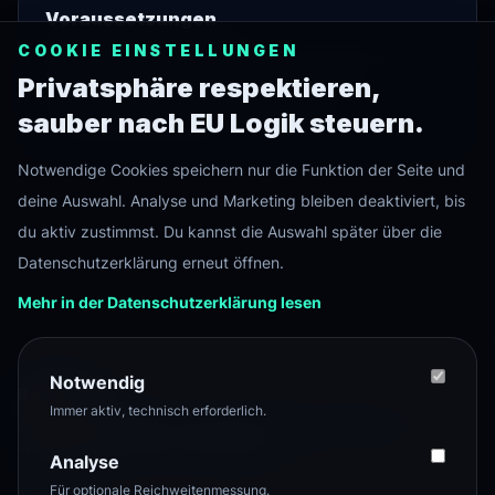
Voraussetzungen
COOKIE EINSTELLUNGEN
•
Windows 11 oder Windows Server Testsystem
Privatsphäre respektieren,
•
Administratorrechte
sauber nach EU Logik steuern.
•
Backup oder Snapshot vor Änderungen
Notwendige Cookies speichern nur die Funktion der Seite und
deine Auswahl. Analyse und Marketing bleiben deaktiviert, bis
du aktiv zustimmst. Du kannst die Auswahl später über die
Datenschutzerklärung erneut öffnen.
Mehr in der Datenschutzerklärung lesen
Notwendig
Root
Level
Immer aktiv, technisch erforderlich.
Deutschsprachiger Tech-Hub für Server, Homelab, Linux,
Windows, Netzwerk und Selfhosting.
Analyse
Für optionale Reichweitenmessung.